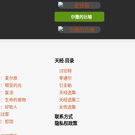
尔撒的比喻
天经·目录
生
讨拉特
亲：麦尔彦
宰逋尔
份：顿亚的光
引支勒
份：复活
天经选集
份：生命的食物
天经选集二
份：好牧人
女性选集
犯过罪
联系方式
训：恕饶
隐私权政策
天