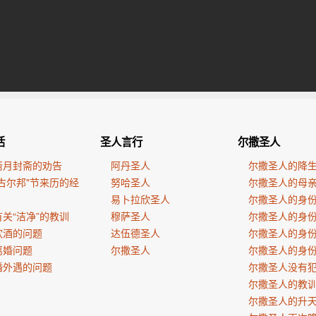
活
圣人言行
尔撒圣人
斋月封斋的劝告
阿丹圣人
尔撒圣人的降
古尔邦"节来历的经
努哈圣人
尔撒圣人的母
易卜拉欣圣人
尔撒圣人的身
关“洁净”的教训
穆萨圣人
尔撒圣人的身
饮酒的问题
达伍德圣人
尔撒圣人的身
离婚问题
尔撒圣人
尔撒圣人的身
婚外遇的问题
尔撒圣人没有
尔撒圣人的教
尔撒圣人的升