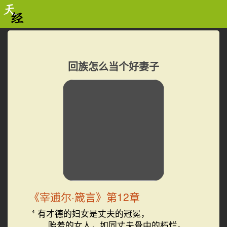
回族怎么当个好妻子
《宰逋尔·箴言》第12章
有才德的妇女是丈夫的冠冕，
4
贻羞的女人，如同丈夫骨中的朽烂。