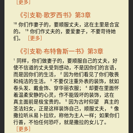
［更多］
《引支勒·歌罗西书》第3章
你们作妻子的，要顺服丈夫，这在主里是合宜
18
的。
你们作丈夫的，要爱妻子，不要苛待她
19
们。
［更多］
《引支勒·布特鲁斯一书》第3章
同样，你们做妻子的，要顺服自己的丈夫，好
1
使不信道的丈夫受到感动，不是因你们的言语，
而是因你们的生活，
因为他们看见了你们敬畏
2
和纯洁的生活。
不要仅注重外表的装饰，就如
3
卷头发、戴金饰、穿华丽衣服；
却要在里面怀
4
着温柔安静的心灵，作不能毁坏的装饰，这在
真主面前是极宝贵的。
因为古时仰望 真主的
5
圣洁妇女，正是这样装饰自己，顺服丈夫，
像
6
撒拉听从易卜拉欣，称他为主人一样；如果你们
行善，不怕任何恐吓，就是撒拉的女儿了。
［更多］