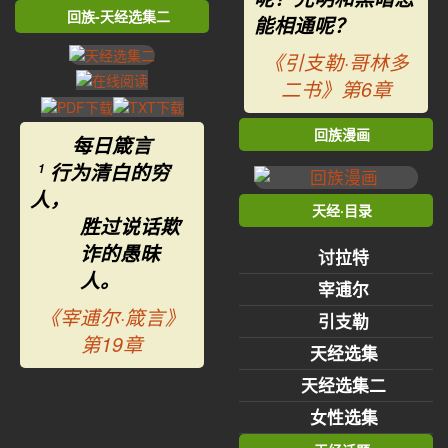
回族-天经选集二
能相通呢？
《引支勒·哥林多
二书》第6章
回族漫画
每日箴言
行为清白的穷
1
人，
天经·目录
胜过说话欺
诈的愚昧
讨拉特
人。
宰逋尔
《宰逋尔·箴言》
引支勒
第19章
天经选集
天经选集二
女性选集