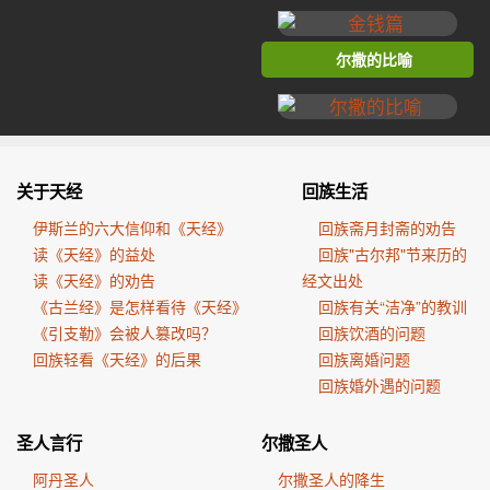
尔撒的比喻
关于天经
回族生活
伊斯兰的六大信仰和《天经》
回族斋月封斋的劝告
读《天经》的益处
回族"古尔邦"节来历的
读《天经》的劝告
经文出处
《古兰经》是怎样看待《天经》
回族有关“洁净”的教训
《引支勒》会被人篡改吗？
回族饮酒的问题
回族轻看《天经》的后果
回族离婚问题
回族婚外遇的问题
圣人言行
尔撒圣人
阿丹圣人
尔撒圣人的降生