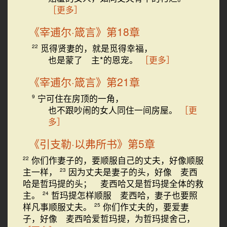
［更多］
《宰逋尔·箴言》第18章
觅得贤妻的，就是觅得幸福，
22
也是蒙了 主*的恩宠。
［更多］
《宰逋尔·箴言》第21章
宁可住在房顶的一角，
9
也不跟吵闹的女人同住一间房屋。
［更
多］
《引支勒·以弗所书》第5章
你们作妻子的，要顺服自己的丈夫，好像顺服
22
主一样，
因为丈夫是妻子的头，好像 麦西
23
哈是哲玛提的头； 麦西哈又是哲玛提全体的救
主。
哲玛提怎样顺服 麦西哈，妻子也要照
24
样凡事顺服丈夫。
你们作丈夫的，要爱妻
25
子，好像 麦西哈爱哲玛提，为哲玛提舍己，