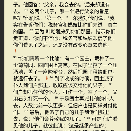
子。他回答：‘父亲，我会去的。’后来却没有
去。
这两个儿子，哪一个遵行父亲的旨意
31
呢？”他们说：“第一个。” 尔撒对他们说：“我
实在告诉你们：税务官和娼妓比你们先进 真主
的国。
因为 叶哈雅来到你们那里，指示你们
32
走正道，你们不信他；税务官和娼妓却信了他。
你们看见了之后，还是没有改变心意去信他。
§
“你们再听一个比喻：有一个园主，栽种了一
33
个葡萄园，四面围上篱笆，在园子里挖了一个压
酒池，盖了一座瞭望台，然后把园子租给佃户，
就远行去了。
到了收成的时候，园主派了
§
34
仆人到佃户那里，收取应该交给他的果子。
35
佃户却抓住他的仆人，打伤一个，宰了一个，又
用石头打死一个。
于是园主再派其他的仆人
36
去，人数比前一次更多，但佃户也是同样对付他
们。
最后，他派了自己的儿子到他们那里
37
去，说：‘他们会尊敬我的儿子。’
可是 佃户看
38
见他的儿子，就彼此说：‘这是继承产业的；
39