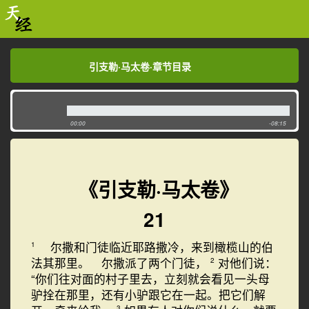
引支勒·马太卷·章节目录
引支勒·马太卷·章节目录
00:00
-08:15
《引支勒·马太卷》
21
尔撒和门徒临近耶路撒冷，来到橄榄山的伯
1
法其那里。 尔撒派了两个门徒，
对他们说：
2
“你们往对面的村子里去，立刻就会看见一头母
驴拴在那里，还有小驴跟它在一起。把它们解
3