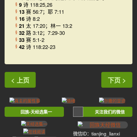
9
诗 118:25,26
§
13
赛 56:7；耶 7:11
§
16
诗 8:2
§
21
太 17:20；林一 13:2
§
32
路 3:12；7:29-30
§
33
赛 5:1-2
§
42
诗 118:22-23
§
< 上页
下页 >
回族-天经选集一
关注我们的微信
微信ID：tianjing_lianxi