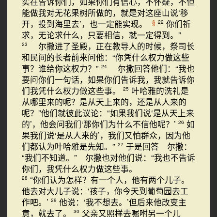
实在告诉你们，如果你们有信心，不怀疑，不但
能做我对无花果树所做的，就是对这座山说‘移
开，投到海里去’，也一定能实现。
你们祈
§
22
求，无论求什么，只要相信，就一定得到。”
尔撒进了圣殿，正在教导人的时候，祭司长
23
和民间的长者前来问他：“你凭什么权力做这些
事？谁给你这权力？”
尔撒回答他们：“我也
24
要问你们一句话，如果你们告诉我，我就告诉你
们我凭什么权力做这些事。
叶哈雅的洗礼是
25
从哪里来的呢？是从天上来的，还是从人来的
呢？”他们就彼此议论：“如果我们说‘是从天上来
的’，他会问我们‘那你们为什么不信他呢？’
如
26
果我们说‘是从人来的’，我们又怕群众，因为他
们都认为叶哈雅是先知。”
于是回答 尔撒：
27
“我们不知道。” 尔撒也对他们说：“我也不告诉
你们，我凭什么权力做这些事。
“你们认为怎样？有一个人，他有两个儿子。
28
他去对大儿子说：‘孩子，你今天到葡萄园去工
作吧。’
他说：‘我不想去。’但后来他改变主
29
意，就去了。
父亲又照样去嘱咐另一个儿
30