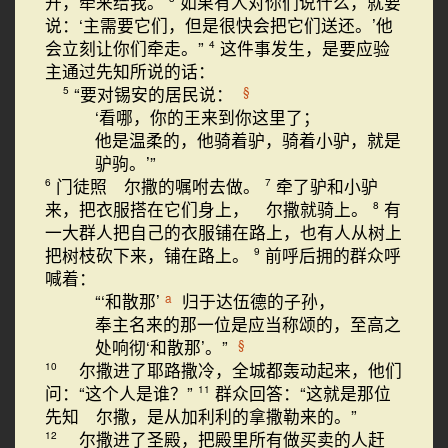
开，牵来给我。
如果有人对你们说什么，就要
说：‘主需要它们，但是很快会把它们送还。’他
会立刻让你们牵走。”
这件事发生，是要应验
4
主通过先知所说的话：
“要对锡安的居民说：
§
5
‘看哪，你的王来到你这里了；
他是温柔的，他骑着驴，骑着小驴，就是
驴驹。’”
门徒照 尔撒的嘱咐去做。
牵了驴和小驴
6
7
来，把衣服搭在它们身上， 尔撒就骑上。
有
8
一大群人把自己的衣服铺在路上，也有人从树上
把树枝砍下来，铺在路上。
前呼后拥的群众呼
9
喊着：
“‘和散那’
归于达伍德的子孙，
a
奉主名来的那一位是应当称颂的，至高之
处响彻‘和散那’。”
§
尔撒进了耶路撒冷，全城都轰动起来，他们
10
问：“这个人是谁？”
群众回答：“这就是那位
11
先知 尔撒，是从加利利的拿撒勒来的。”
尔撒进了圣殿，把殿里所有做买卖的人赶
12