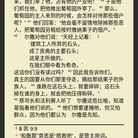
来，我们宰了他，占有他的产业吧！’
于是他
们抓住他，把他推出葡萄园外宰了。
那么，
40
葡萄园的主人来到的时候，会怎样对待那些佃户
呢？”
他们回答：“他会毫不留情地除掉那些恶
41
人，把葡萄园另租给按时缴纳果子的佃户。”
尔撒对他们说：“天经上记着：
§
42
‘建筑工人所弃的石头，
成了房角的主要石头；
这是主所做的，
在我们眼中看为希奇。’
这话你们没有读过吗？
因此我告诉你们，
43
真主的国要从你们那里夺走，赐给那结果子的外
族人。
谁跌在这石头上，就要摔碎；这石头
44
掉在谁的身上，就会把他压得粉碎。”
祭司长和法利赛人听了 尔撒这些比喻，知道
45
是指着他们说的。
他们想要逮捕他，但又怕
46
群众，因为他们都认为 尔撒是先知。
5
凯 9:9
§
“和散那”意思是“搭救吧”，是赞主用词。
a