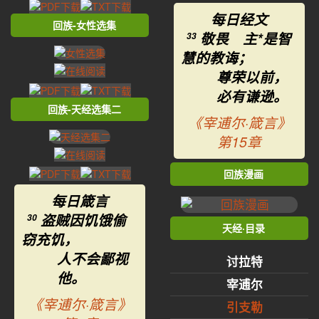
每日经文
回族-女性选集
敬畏 主*是智
33
慧的教诲；
尊荣以前，
必有谦逊。
回族-天经选集二
《宰逋尔·箴言》
第15章
回族漫画
每日箴言
盗贼因饥饿偷
30
天经·目录
窃充饥，
人不会鄙视
讨拉特
他。
宰逋尔
《宰逋尔·箴言》
引支勒