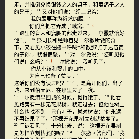
走，并推倒兑换银钱之人的桌子，和卖鸽子之人
的凳子；
又对他们说：“经上记着：
13
‘我的殿要称为祈求的殿。’
你们竟把它弄成了贼窝。”
§
殿里的盲人和瘸腿的都走过来， 尔撒就治好
14
他们。
祭司长和经师看见 尔撒所做的奇
15
事，又看见小孩在殿中呼喊“‘和散那’归于达伍德
的子孙”，就很愤怒，
对 尔撒说：“您听见他
16
们说什么吗？”
尔撒说：“我听见了。
§
‘你从小孩和婴儿的口中，
为自己预备了赞美。’
这话你们没有读过吗？”
于是离开他们，出了
17
城，来到伯大尼，在那里过了一夜。
尔撒清早回城的时候，觉得饿了。
他看
18
19
见路旁有一棵无花果树，就走过去；但他在树上
什么也找不到，只有叶子，就对树说：“你永远
不再结果子了。”那棵无花果树立刻就枯萎了。
门徒看见了，十分惊奇，说：“这棵无花果树
20
是怎样立刻枯萎的呢？”
尔撒回答他们：“我
21